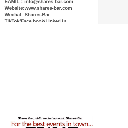
EAMIL：info@shares-bar.com
Website:www.shares-bar.com
Wechat: Shares-Bar
TikTok/Face book/Linked In
地图-导航 Ma